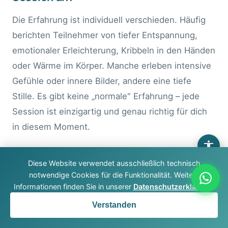
Die Erfahrung ist individuell verschieden. Häufig
berichten Teilnehmer von tiefer Entspannung,
emotionaler Erleichterung, Kribbeln in den Händen
oder Wärme im Körper. Manche erleben intensive
Gefühle oder innere Bilder, andere eine tiefe
Stille. Es gibt keine „normale" Erfahrung – jede
Session ist einzigartig und genau richtig für dich
in diesem Moment.
Wie oft sollte ich Breathwork machen?
Diese Website verwendet ausschließlich technisch
notwendige Cookies für die Funktionalität. Weitere
Für nachhaltige Ergebnisse empfehlen sich
Informationen finden Sie in unserer
Datenschutzerklärung
.
regelmäßige Sessions. Viele Menschen starten
Verstanden
mit einer Session pro Woche und passen den
Jetzt anrufen
Rhythmus dann ihren Bedürfnissen an. Bereits